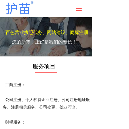
T
o
g
g
l
百色营业执照代办、网站建设、商标注册
e
您的所需，正好是我们的专长！
n
a
v
i
服务项目
g
a
t
i
  工商注册：
o
n
  公司注册、个人独资企业注册、公司注册地址服
务、注册相关服务、公司变更、创业问诊。
  财税服务：